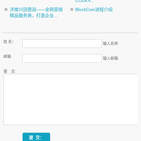
CODEV...
济南兴田德润——全网营销
BlockCoin进程介绍
精品服务商，打造企业...
姓 名：
输入名称
邮箱
输入邮箱
留 言: